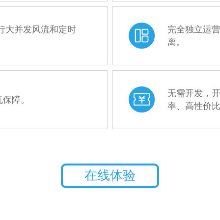
进行大并发风流和定时
完全独立运
离。
无需开发，
忧保障。
率、高性价
在线体验