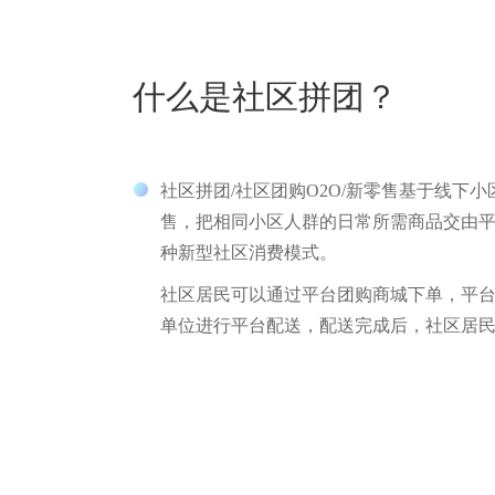
什么是社区拼团？
社区拼团/社区团购O2O/新零售基于线下
售，把相同小区人群的日常所需商品交由平
种新型社区消费模式。
社区居民可以通过平台团购商城下单，平台整
单位进行平台配送，配送完成后，社区居民即