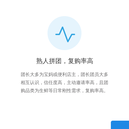
熟人拼团，复购率高
团长大多为宝妈或便利店主，团长团员大多
相互认识，信任度高，主动邀请率高，且团
购品类为生鲜等日常刚性需求，复购率高。