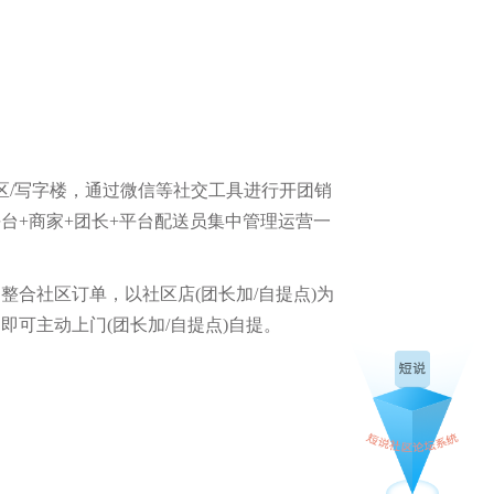
小区/写字楼，通过微信等社交工具进行开团销
台+商家+团长+平台配送员集中管理运营一
合社区订单，以社区店(团长加/自提点)为
可主动上门(团长加/自提点)自提。