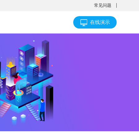
常见问题
在线演示