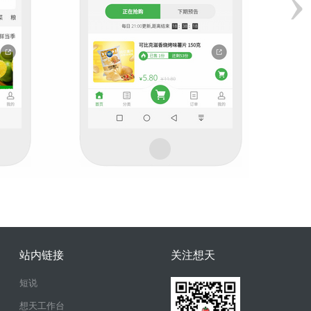
›
站内链接
关注想天
短说
想天工作台