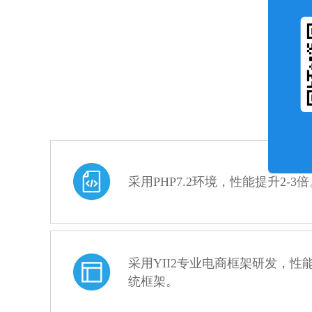
与同
采用PHP7.2环境，性能提升2-3
采用YII2专业电商框架研发，
统框架。