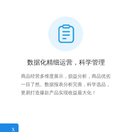
数据化精细运营，科学管理
商品经营多维度展示，损益分析，商品优劣
一目了然。数据报表分析完善，科学选品，
更易打造爆款产品实现收益最大化！
X