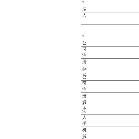
*
法
人
*
公
司
注
册
地
*
址
公
司
注
册
资
*
本
法
人
手
机
号