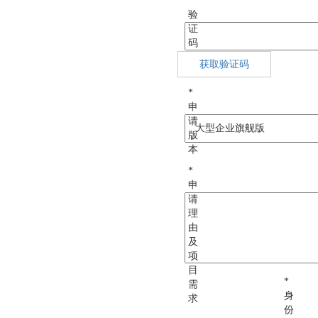
*
验
证
码
获取验证码
*
申
请
版
本
*
申
请
理
由
及
项
目
*
需
身
求
份