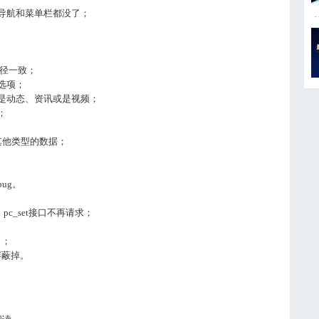
的导航和菜单栏都没了；
半径一致；
选项；
断是动态、资讯或是视频；
；
其他类型的数据；
ug。
pc_set接口不再请求；
了；
，屏蔽掉。