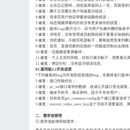
2.修复：点击忘记密码，浏览器再返回上一页，页面里
3.修复：圈子主页圈主用户等级显示错误；
4.修复：登录页用户协议弹窗按钮颜色错误；
5.修复：动态视频弹窗内目前没有更多操作的设置；
6.修复：版块Logo图片过小，应与用户头像外圈经验条
7.修复：详情页，没有管理成员权限的就不要显示加精的
8.修复：消息通知，不能写死是帖子，要根据类型来判
9.修复：首页，直接切换到后面的一些频道控制台会报错
10.修复：话题频道要屏蔽掉；
11.修复：个人主页时间线，目前只展示帖子，需要展示
12.修复：绑定钉钉，没有提示错误信息。
02.通用版3.2开发进度
*下列修复的bug为开发阶段发现的bug，非最终发行版本b
1.修复：接口性能优化；
2.修复：pc_set接口请求的数据，改成公共接口里去获取，
3.修复：修改手机号，验证密码，提示不存在用户；
4.修复：目前首页get_common-config这个接口重复请求
5.修复：tencent_video_save_key这个字段不需要返回
二、需求池管理
①.需求池新增草稿需求：