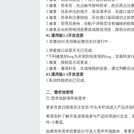
2.修复：登录页，先点账号密码登录，然后再点注
3.修复：涉及评论的地方，发送请求后，在接口成
4.修复：登录和注册按钮，应在接口返回成功之前
5.修复：管理员身份，在帖子详情页没有编辑的权
6.修复后台的营销消息要改成推送消息，跟前台的
02.通用版3.2开发进度
1.非微信H5支持唤起微信支付进行中；
2.弹窗接口设置开关已完成。
*下列修复的bug为开发阶段发现的bug，非最终发行
1.修复：授权提示语更改；
2.修复：邀请好友，生成海报的连接，通过判断后
03.通用版3.3开发进度
1.私信性能优化已完成。
二、需求池管理
①.需求池新增草稿需求：
更多开发日报请关注首页/芋头专栏或进入产品共创
希望实时了解开发进度或者与产品经理进行交流，请找客服
件-小番茄。
如果您有需求想要提出可进入需求市场版块，查看其