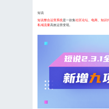
短说
短说整合运营系统
是一款集
社区论坛
、
电商
、
知识
私域流量
高效运营变现。