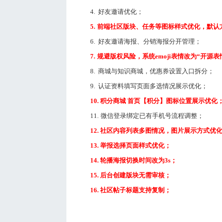
4.
好友邀请优化；
5.
前端社区版块、任务等图标样式优化，默认
6.
好友邀请海报、分销海报分开管理；
7.
规避版权风险，系统emoji表情改为“开源表
8.
商城与知识商城，优惠券设置入口拆分；
9.
认证资料填写页面多选情况展示优化；
10.
积分商城 首页【积分】图标位置展示优化
11.
微信登录绑定已有手机号流程调整；
12.
社区内容列表多图情况，图片展示方式优
13.
举报选择页面样式优化；
14.
轮播海报切换时间改为3s；
15.
后台创建版块无需审核；
16.
社区帖子标题支持复制；