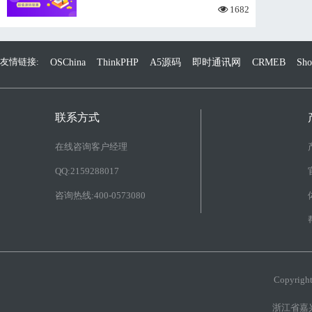
1682
友情链接:
OSChina
ThinkPHP
A5源码
即时通讯网
CRMEB
Sh
联系方式
在线咨询客户经理
QQ:2159288017
咨询热线:400-0573080
Copyri
浙江省嘉兴