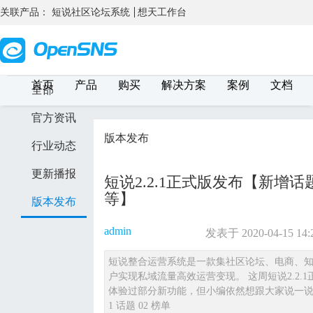
关联产品：
短说社区论坛系统
想天工作台
首页
产品
购买
解决方案
案例
文档
全部
官方资讯
版本发布
行业动态
更新播报
短说2.2.1正式版发布【新
等】
版本发布
admin
发表于 2020-04-15 14:
短说整合运营系统是一款集社区论坛、电商、
户实现私域流量高效运营变现。 这周短说2.2.1
体验过部分新功能，但小编依然想跟大家说一说： 
1 话题 02 榜单