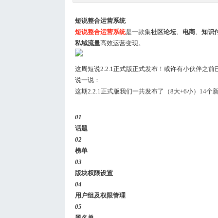
短说整合运营系统
短说整合运营系
统
是一款集
社区论坛
、
电商
、
知识
私域流量
高效运营变现。
这周短说2.2.1正式版正式发布！或许有小伙伴之前已
说一说：
这期2.2.1正式版我们一共发布了（8大+6小）14
01
话题
02
榜单
03
版块权限设置
04
用户组及权限管理
05
黑名单